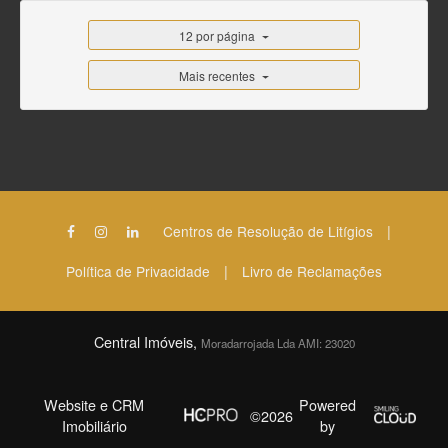
12 por página
Mais recentes
|
Centros de Resolução de Litígios
|
Política de Privacidade
Livro de Reclamações
Central Imóveis,
Moradarrojada Lda AMI: 23020
Website e CRM
Powered
©2026
Imobiliário
by