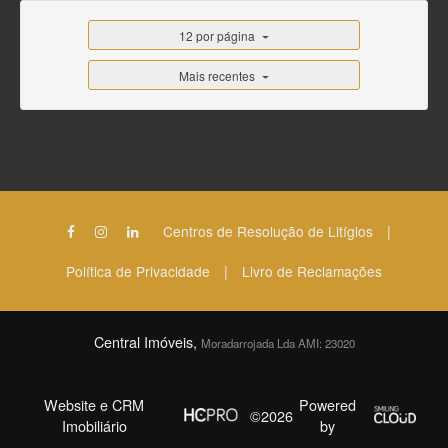
12 por página
Mais recentes
|
Centros de Resolução de Litígios
|
Política de Privacidade
Livro de Reclamações
Central Imóveis,
Moradarrojada Lda AMI: 23020
Website e CRM
Powered
©2026
Imobiliário
by