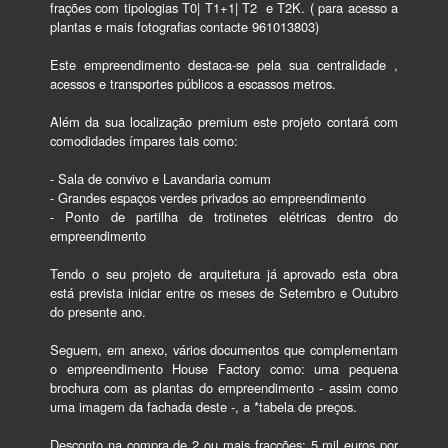
frações com tipologias T0| T1+1| T2  e T2K. ( para acesso a 
plantas e mais fotografias contacte 961013803)

Este empreendimento destaca-se pela sua centralidade , 
acessos e transportes públicos a escassos metros.

Além da sua localização premium este projeto contará com 
comodidades ímpares tais como:

- Sala de convivo e Lavandaria comum

- Grandes espaços verdes privados ao empreendimento 

- Ponto de partilha de trotinetes elétricas dentro do 
empreendimento 

Tendo o seu projeto de arquitetura já aprovado esta obra 
está prevista iniciar entre os meses de Setembro e Outubro 
do presente ano.

Seguem, em anexo, vários documentos que complementam 
o empreendimento House Factory como: uma pequena 
brochura com as plantas do empreendimento - assim como 
uma imagem da fachada deste -, a *tabela de preços. 

Desconto na compra de 2 ou mais fracções: 5 mil euros por 