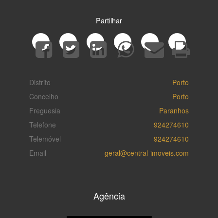
Partilhar
Distrito
Porto
Concelho
Porto
Freguesia
Paranhos
Telefone
924274610
Telemóvel
924274610
Email
geral@central-imoveis.com
Agência