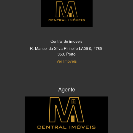
Central de imóveis
R. Manuel da Silva Pinheiro LA06 0, 4785-
353, Porto
Ver Imóveis
Agente