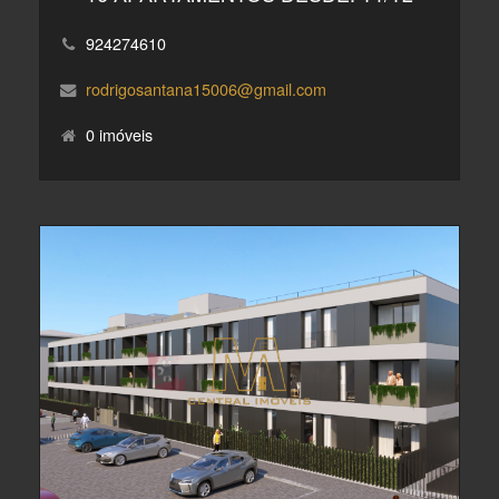
924274610
rodrigosantana15006@gmail.com
0 imóveis